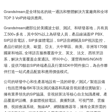
Grandstream是全球知名的統一通訊和整體解決方案廠商和全球
TOP 3 VoIP終端供應商。
Grandstream總部位於美國波士頓、測試、和研發基地，共有員
工500+多名，其中50%以上為研發人員，產品線涵蓋IP PBX、
SIP語音電話，SIP多媒體電話，SIP語音網關及SIP視訊監控，
產品行銷於北美、歐盟、亞太、大中華區、南美、非洲等170個
國家和地區, 全球語言服務覆蓋中文、英文、法文、西班牙語
系，解決方案覆蓋企業通訊、呼叫中心、運營商IMS/NGN市
場，提供70餘款SIP終端產品及行業SDK中間件接口，為合作夥
伴打造一站式產品配套和應用價值模式。
公司的研發中心和生產基地設有一流的研發／測試／製造設備
（包括思博倫/BK等頂尖測試儀器和高級音視頻通信實驗室），
擁有業界領先的SIP協議、音視頻算法等核心自主知識產權。產
品覆蓋IP話機、多媒體視頻電話、廣播對講、可視門禁、雲服
務、視頻會議系統、無線AP、網關服務器等，擁有企業所需的