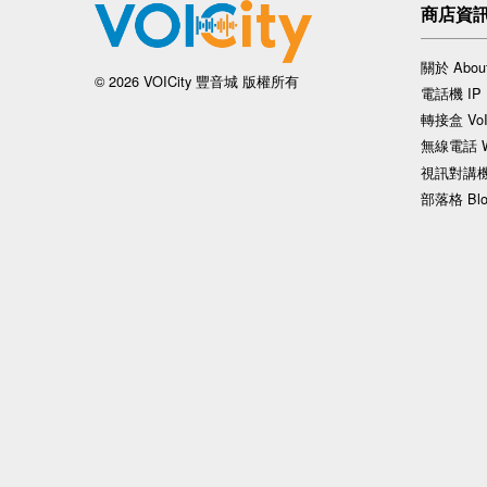
商店資
關於 About
© 2026 VOICity 豐音城 版權所有
電話機 IP 
轉接盒 VoI
無線電話 Wi
視訊對講機 V
部落格 Blo