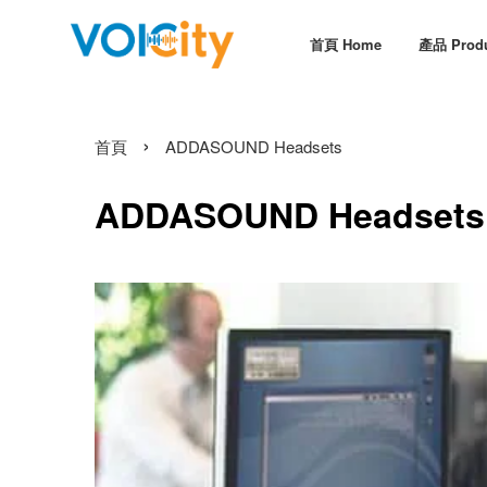
首頁 Home
產品 Prod
›
首頁
ADDASOUND Headsets
ADDASOUND Headsets