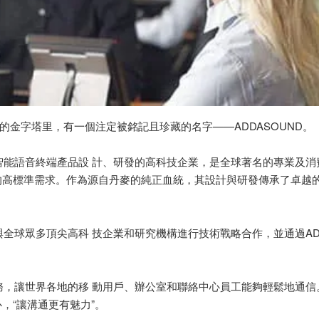
聲學的金字塔里，有一個注定被銘記且珍藏的名字——ADDASOUND。
式智能語音終端產品設 計、研發的高科技企業，是全球著名的專業及
的高標準需求。作為源自丹麥的純正血統，其設計與研發傳承了卓越
與全球眾多頂尖高科 技企業和研究機構進行技術戰略合作，並通過ADD
務，讓世界各地的移 動用戶、辦公室和聯絡中心員工能夠輕鬆地通信。
，“讓溝通更有魅力”。