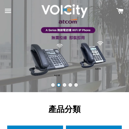
如何輕鬆挑選適合您的 IP 電話
VoIP 技術帶給您什麼好處
暸解更多
暸解更多
產品分類