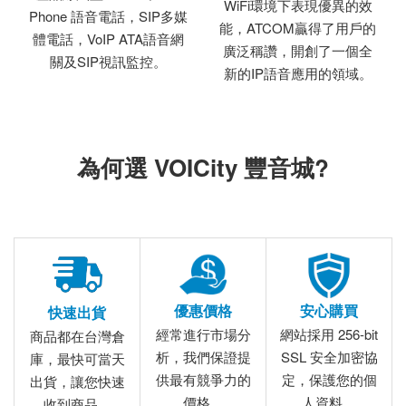
WiFi環境下表現優異的效
Phone 語音電話，SIP多媒
能，ATCOM贏得了用戶的
體電話，VoIP ATA語音網
廣泛稱讚，開創了一個全
關及SIP視訊監控。
新的IP語音應用的領域。
為何選 VOICity 豐音城?
優惠價格
安心購買
快速出貨
經常進行市場分
網站採用 256-bit
商品都在台灣倉
析，我們保證提
SSL 安全加密協
庫，最快可當天
供最有競爭力的
定，保護您的個
出貨，讓您快速
價格。
人資料。
收到商品。