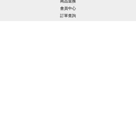
商品退換
會員中心
訂單查詢
聯絡我們
關注我們
VOICity 豐音城
營業時間：週一至週五9:00-18:00
公司地址：新竹縣寶山鄉彤雲街17號1樓
聯絡電話：03-621-1277
聯絡信箱：info@voicity.com.tw
Line ID：@voicity
掃描加 Line：