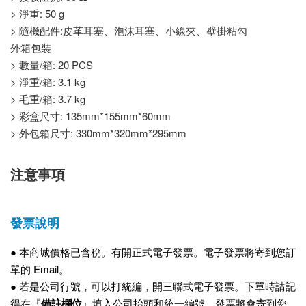
> 淨重: 50 g
> 隨機配件:皮革耳塞、泡沫耳塞、小線夾、壁掛粘勾
外箱包裝
> 數量/箱: 20 PCS
> 淨重/箱: 3.1 kg
> 毛重/箱: 3.7 kg
> 彩盒尺寸: 135mm*155mm*60mm
> 外包箱尺寸: 330mm*320mm*295mm
注意事項
發票說明
● 本商城
價格已含稅。有開正式電子
發票。電子發票將寄到您訂
單的 Email。
●
若是公司行號，可以打統編，開三聯式電子發票。下單時請記
得在『
備註欄位
』填入公司抬頭和統一編號，發票將會寄到您