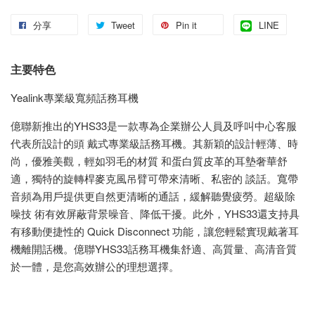
分享
Tweet
Pin it
LINE
主要特色
Yealink專業級寬頻話務耳機
億聯新推出的YHS33是一款專為企業辦公人員及呼叫中心客服
代表所設計的頭 戴式專業級話務耳機。其新穎的設計輕薄、時
尚，優雅美觀，輕如羽毛的材質 和蛋白質皮革的耳墊奢華舒
適，獨特的旋轉桿麥克風吊臂可帶來清晰、私密的 談話。寬帶
音頻為用戶提供更自然更清晰的通話，緩解聽覺疲勞。超級除
噪技 術有效屏蔽背景噪音、降低干擾。此外，YHS33還支持具
有移動便捷性的 Quick Disconnect 功能，讓您輕鬆實現戴著耳
機離開話機。億聯YHS33話務耳機集舒適、高質量、高清音質
於一體，是您高效辦公的理想選擇。