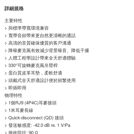
詳細規格
主要特性
> 與標準帶寬環境兼容
> 寬帶音頻帶來更自然更清晰的通話
> 高清的音質確保優質的客戶溝通
> 降噪麥克風有效減少背景噪音、降低干擾
> 人體工程學設計帶來全天舒適體驗
> 330°可旋轉麥克風吊臂桿
> 蛋白質皮革耳墊，柔軟舒適
> 頭戴式全天舒適設計便於頻繁使用
> 即插即用
物理特性
> 1個RJ9 (4P4C)耳麥接頭
> 1米耳麥長線
> Quick-disconnect (QD) 接頭
> 發送敏感度: -42.0 dB re. 1 V/Pa
> 接收阻抗: 90 Ω