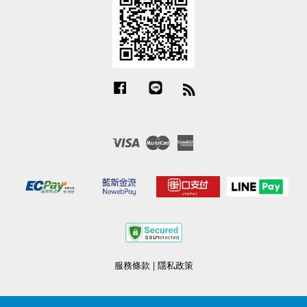
Facebook
Line
RSS
Visa
Master
American
Express
服務條款
|
隱私政策