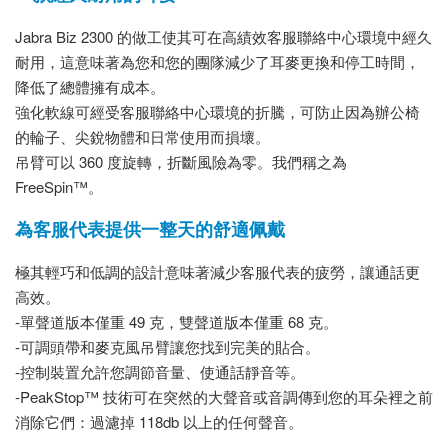
Jabra Biz 2300 的做工使其可在高績效客服聯絡中心環境中經久
耐用，這意味著為您和您的團隊減少了耳麥更換和停工時間，
降低了總體擁有成本。
強化軟線可經受客服聯絡中心環境的折騰，可防止因為辦公椅
的輪子、尖銳物體和日常使用而損壞。
吊臂可以 360 度旋轉，折斷風險為零。我們稱之為
FreeSpin™。
為客服代表提供一整天的舒適佩戴
極其輕巧和低調的設計意味著減少客服代表的疲勞，讓通話更
高效。
-單聲道版本僅重 49 克，雙聲道版本僅重 68 克。
-可調頭帶和麥克風吊臂讓您找到完美的貼合。
-控制裝置允許您調節音量、使通話靜音等。
-PeakStop™ 技術可在突然的大聲音或音調傳到您的耳朵裡之前
消除它們：過濾掉 118db 以上的任何聲音。