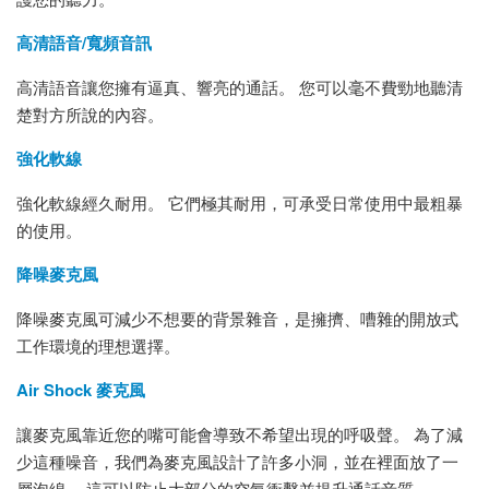
高清語音/寬頻音訊
高清語音讓您擁有逼真、響亮的通話。 您可以毫不費勁地聽清
楚對方所說的內容。
強化軟線
強化軟線經久耐用。 它們極其耐用，可承受日常使用中最粗暴
的使用。
降噪麥克風
降噪麥克風可減少不想要的背景雜音，是擁擠、嘈雜的開放式
工作環境的理想選擇。
Air Shock 麥克風
讓麥克風靠近您的嘴可能會導致不希望出現的呼吸聲。 為了減
少這種噪音，我們為麥克風設計了許多小洞，並在裡面放了一
層泡綿。 這可以防止大部分的空氣衝擊並提升通話音質。