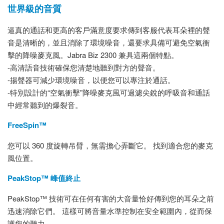
世界級的音質
逼真的通話和更高的客戶滿意度要求傳到客服代表耳朵裡的聲
音是清晰的，並且消除了環境噪音，還要求具備可避免空氣衝
擊的降噪麥克風。Jabra Biz 2300 兼具這兩個特點。
-高清語音技術確保您清楚地聽到對方的聲音。
-揚聲器可減少環境噪音，以便您可以專注於通話。
-特別設計的“空氣衝擊”降噪麥克風可過濾尖銳的呼吸音和通話
中經常聽到的爆裂音。
FreeSpin™
您可以 360 度旋轉吊臂，無需擔心弄斷它。 找到適合您的麥克
風位置。
PeakStop™ 峰值終止
PeakStop™ 技術可在任何有害的大音量恰好傳到您的耳朵之前
迅速消除它們。 這樣可將音量水準控制在安全範圍內，從而保
護您的聽力。