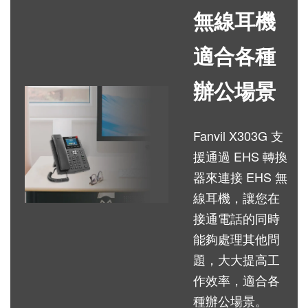
無線耳機
適合各種
辦公場景
Fanvil X303G 支
援通過 EHS 轉換
器來連接 EHS 無
線耳機，讓您在
接通電話的同時
能夠處理其他問
題，大大提高工
作效率，適合各
種辦公場景。