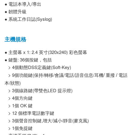
● 電話本導入/導出
● 韌體升級
● 系統工作日誌(Syslog)
主機規格
● 主螢幕 x 1: 2.4 英寸(320x240) 彩色螢幕
● 鍵盤: 36個按鍵，包括
> 4個動態DSS定義鍵(Soft-Key)
/
/
> 9個功能鍵(保持/轉移/會議/電話/語音信息/耳機
重撥
電話
本/狀態)
> 3個線路鍵(帶雙色LED 提示燈)
> 4個方向鍵
> 1個 OK 鍵
> 12 個標準電話數字鍵
> 3個聲音控制鍵,增大/減小/靜音(麥克風)
> 1個免提鍵