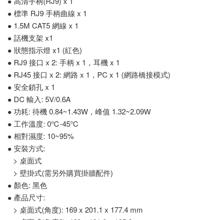
● 高清手柄(RJ9) x 1
● 標準 RJ9 手柄曲線 x 1
● 1.5M CAT5 網線 x 1
● 話機支架 x1
● 狀態指示燈 x1 (紅色)
● RJ9 接口 x 2: 手柄 x 1，耳機 x 1
● RJ45 接口 x 2: 網路 x 1，PC x 1 (網路橋接模式)
● 安全鎖孔 x 1
● DC 輸入: 5V/0.6A
● 功耗: 待機 0.84~1.43W，峰值 1.32~2.09W
● 工作溫度: 0℃-45℃
● 相對濕度: 10~95%
● 安裝方式:
> 桌面式
> 壁掛式(需另外購買掛牆配件)
● 顏色: 黑色
● 產品尺寸:
> 桌面式(角度): 169 x 201.1 x 177.4 mm