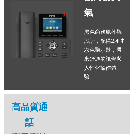
氣
黑色商務風外觀
設計，配備2.4吋
彩色顯示器，帶
來舒適的視覺與
人性化操作體
驗。
高品質通
話