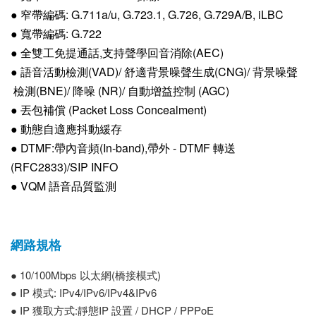
● 窄帶編碼: G.711a/u, G.723.1, G.726, G.729A/B, iLBC
● 寬帶編碼: G.722
● 全雙工免提通話,支持聲學回音消除(AEC)
● 語音活動檢測(VAD)/ 舒適背景噪聲生成(CNG)/ 背景噪聲
檢測(BNE)/ 降噪 (NR)/ 自動增益控制 (AGC)
● 丟包補償 (Packet Loss Concealment)
● 動態自適應抖動緩存
● DTMF:帶內音頻(In-band),帶外 - DTMF 轉送
(RFC2833)/SIP
INFO
● VQM 語音品質監測
網路規格
● 10/100Mbps 以太網(橋接模式)
● IP 模式: IPv4/IPv6/IPv4&IPv6
● IP 獲取方式:靜態IP 設置 / DHCP / PPPoE