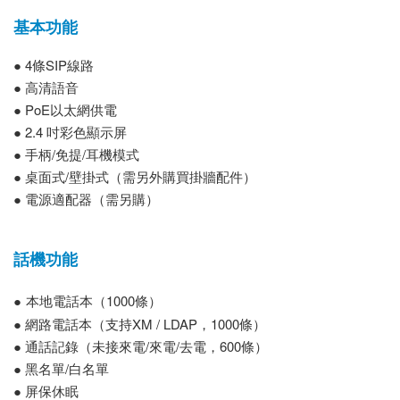
基本功能
● 4條SIP線路
● 高清語音
● PoE以太網供電
● 2.4 吋彩色顯示屏
● 手柄/免提/耳機模式
● 桌面式/壁掛式（需另外購買掛牆配件）
● 電源適配器（需另購）
話機功能
●
本地電話本（1000條）
● 網路電話本（支持XM / LDAP，1000條）
● 通話記錄（未接來電/來電/去電，600條）
● 黑名單/白名單
● 屏保休眠