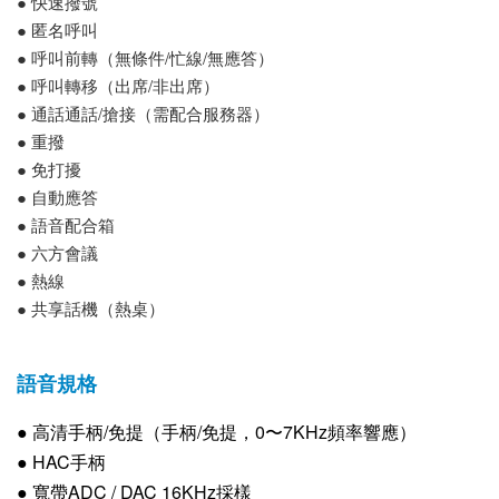
● 快速撥號
● 匿名呼叫
● 呼叫前轉（無條件/忙線/無應答）
● 呼叫轉移（出席/非出席）
● 通話通話/搶接（需配合服務器）
● 重撥
● 免打擾
● 自動應答
● 語音配合箱
● 六方會議
● 熱線
● 共享話機（熱桌）
語音規格
● 高清手柄/免提（手柄/免提，0〜7KHz頻率響應）
● HAC手柄
● 寬帶ADC / DAC 16KHz採樣