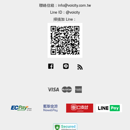
聯絡信箱：info@voicity.com.tw
Line ID：@voicity
掃描加 Line：
Facebook
Line
RSS
Visa
Master
American
Express