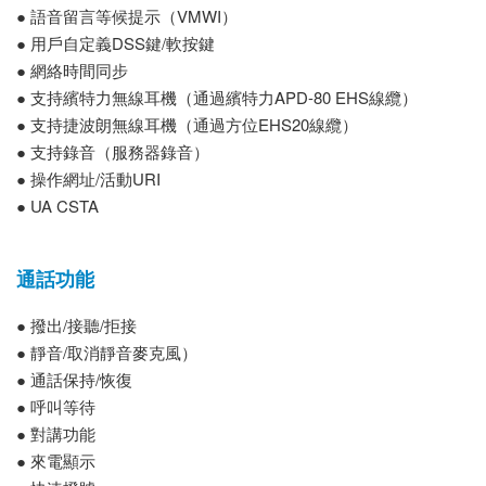
● 語音留言等候提示（VMWI）
● 用戶自定義DSS鍵/軟按鍵
● 網絡時間同步
● 支持繽特力無線耳機（通過繽特力APD-80 EHS線纜）
● 支持捷波朗無線耳機（通過方位EHS20線纜）
● 支持錄音（服務器錄音）
● 操作網址/活動URI
● UA CSTA
通話功能
● 撥出/接聽/拒接
● 靜音/取消靜音麥克風）
● 通話保持/恢復
● 呼叫等待
● 對講功能
● 來電顯示