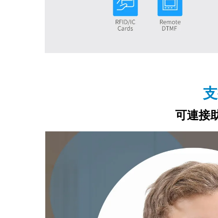
支
可連接