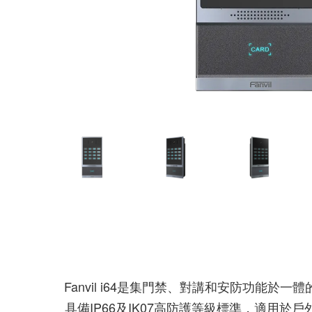
Fanvil i64是集門禁、對講和安防功能於
具備IP66及IK07高防護等級標準，適用於