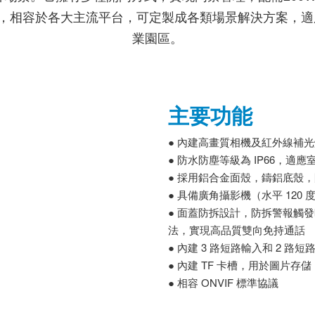
備聯動，相容於各大主流平台，可定製成各類場景解決方案，
業園區。
主要功能
● 內建高畫質相機及紅外線補光燈
● 防水防塵等級為 IP66，適
● 採用鋁合金面殼，鑄鋁底殼，防
● 具備廣角攝影機（水平 120 
● 面蓋防拆設計，防拆警報觸發時上
法，實現高品質雙向免持通話
● 內建 3 路短路輸入和 2 路
● 內建 TF 卡槽，用於圖片存儲
● 相容 ONVIF 標準協議