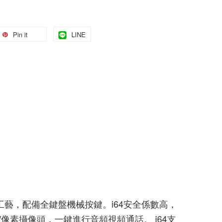
Pin it
LINE
智造工藝，配備全鍵盤機械按鍵。i64安全係數高，
W像素攝像頭，一鍵進行音頻視頻通話。 i64支