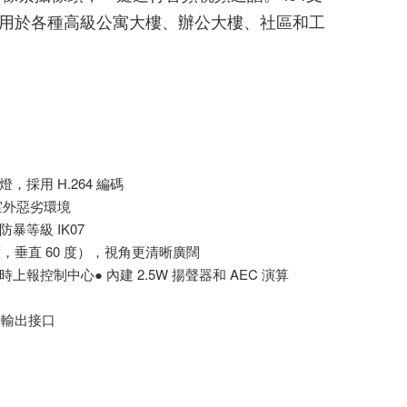
適用於各種高級公寓大樓、辦公大樓、社區和工
，採用 H.264 編碼
應室外惡劣環境
暴等級 IK07
度，垂直 60 度），視角更清晰廣闊
報控制中心● 內建 2.5W 揚聲器和 AEC 演算
短路輸出接口