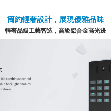
簡約輕奢設計，展現優雅品味
輕奢品級工藝智造，高級鋁合金高光邊