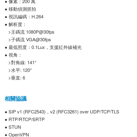
● 像素：200 萬
● 移動偵測抓拍
● 視訊編碼：H.264
● 解析度：
>主碼流 1080P@30fps
>子碼流 VGA@30fps
● 最低照度：0.1Lux，支援紅外線補光
● 視角：
>對角線: 141°
>水平: 120°
>垂直: 6
相關協議
● SIP v1 (RFC2543)，v2 (RFC3261) over UDP/TCP/TLS
● RTP/RTCP/SRTP
● STUN
● OpenVPN