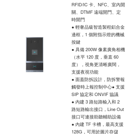
RFID/IC 卡、NFC、室內開
關、DTMF 遠端開門、定
時開門
● 輕奢品級智造製程鋁合金
邊框，1 個附指示燈的機械
按鍵
● 具備 200W 像素廣角相機
（水平 120 度，垂直 60
度），視角更清晰廣闊，
支援夜視功能
● 面蓋防拆設計，防拆警報
觸發時上報控制中心● 支援
SIP 協定和 ONVIF 協議
● 內建 3 路短路輸入和 2
路短路輸出接口，Line Out
接口可連接助聽輔助設備
● 內建 TF 卡槽，最高支援
128G，可用於圖片存儲