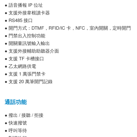
● 語音播報 IP 位址
● 支援外接韋根讀卡器
● RS485 接口
● 開門方式：DTMF，RFID/IC 卡，NFC，室內開關，定時開門
● 門禁出入控制功能
● 開關量訊號輸入輸出
● 支援外接輔助助聽器介面
● 支援 TF 卡槽接口
● 乙太網路供電
● 支援 1 萬張門禁卡
● 支援 20 萬筆開門記錄
通話功能
● 撥出 / 接聽 / 拒接
● 快速撥號
● 呼叫等待