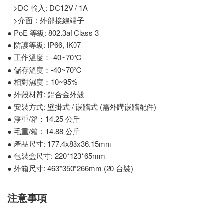
>DC 輸入: DC12V / 1A
>介面：外部接線端子
● PoE 等級: 802.3af Class 3
● 防護等級: IP66, IK07
● 工作溫度：-40~70℃
● 儲存溫度：-40~70℃
● 相對濕度：10~95%
● 外殼材質: 鋁合金外殼
● 安裝方式: 壁掛式 / 嵌牆式 (需外購嵌牆配件)
● 淨重/箱：14.25 公斤
● 毛重/箱：14.88 公斤
● 產品尺寸: 177.4x88x36.15mm
● 包裝盒尺寸: 220*123*65mm
● 外箱尺寸: 463*350*266mm (20 台裝)
注意事項