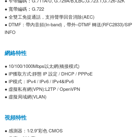
：
● 窄帶編碼
G.711A/U, G.729A/B,iLBC,G.723.1,G.726-32K
：
● 寬帶編碼
G.722
● 全雙工免提通話，支持聲學回音消除(AEC)
● DTMF：帶內音頻(In-band)，帶外–DTMF 轉送(RFC2833)/SIP
INFO
網絡特性
● 10/100/1000Mbps以太網(橋接模式)
● IP獲取方式:靜態 IP 設定 / DHCP / PPPoE
● IP模式：IPv4 / IPv6 / IPv4&IPv6
● 虛擬私有網(VPN):L2TP / OpenVPN
● 虛擬局域網(VLAN)
視頻特性
● 感測器：1/2.9”彩色 CMOS