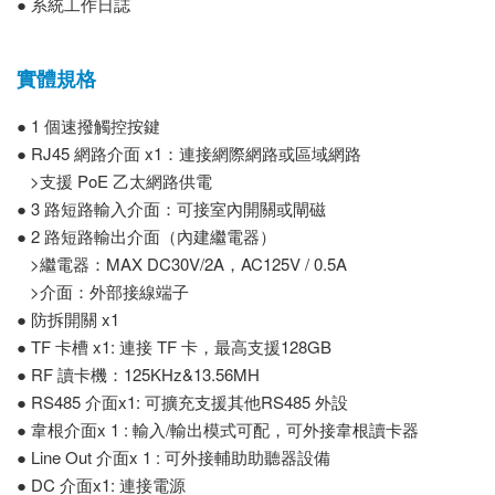
● 系統工作日誌
實體規格
● 1 個速撥觸控按鍵
● RJ45 網路介面 x1：連接網際網路或區域網路
>支援 PoE 乙太網路供電
● 3 路短路輸入介面：可接室內開關或閘磁
● 2 路短路輸出介面（內建繼電器）
>繼電器：MAX DC30V/2A，AC125V / 0.5A
>介面：外部接線端子
● 防拆開關 x1
● TF 卡槽 x1: 連接 TF 卡，最高支援128GB
● RF 讀卡機：125KHz&13.56MH
● RS485 介面x1: 可擴充支援其他RS485 外設
● 韋根介面x 1 : 輸入/輸出模式可配，可外接韋根讀卡器
● Line Out 介面x 1 : 可外接輔助助聽器設備
● DC 介面x1: 連接電源