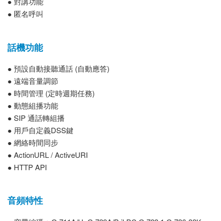
● 對講功能
● 匿名呼叫
話機功能
● 預設自動接聽通話 (自動應答)
● 遠端音量調節
● 時間管理 (定時週期任務)
● 動態組播功能
● SIP 通話轉組播
● 用戶自定義DSS鍵
● 網絡時間同步
● ActionURL / ActiveURI
● HTTP API
音頻特性