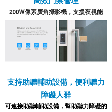
高效門禁管理
200W像素廣角攝影機，支援夜視能
支持助聽輔助設備，便利聽力
障礙人群
可連接助聽輔助設備，幫助聽力障礙的