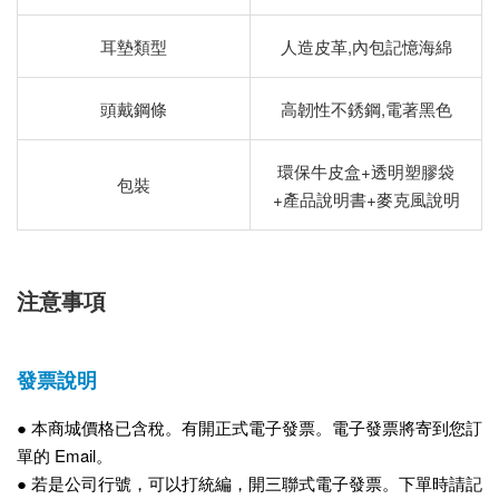
耳墊類型
人造皮革,內包記憶海綿
頭戴鋼條
高韌性不銹鋼,電著黑色
環保牛皮盒+透明塑膠袋
包裝
+產品說明書+麥克風說明
注意事項
發票說明
● 本商城
價格已含稅。有開正式電子
發票。電子發票將寄到您訂
單的 Email。
●
若是公司行號，可以打統編，開三聯式電子發票。下單時請記