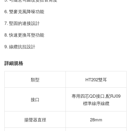
6. 雙麥克風降噪功能
7. 堅固的連接設計
8. 快速更換耳墊功能
9. 線纜抗拉設計
詳細規格
類型
HT202雙耳
專用四芯QD接口,配RJ09
接口
標準線序線纜
揚聲器直徑
28mm