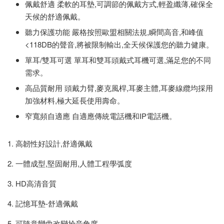
佩戴舒適 柔軟的耳墊,可調節的佩戴方式,輕盈纖薄,確保全
天候的舒適佩戴。
聽力保護功能 嚴格按照歐盟相關法規,瞬間高音,和峰值
<118DB的聲音,將被限制輸出,全天候保護您的聽力健康。
單耳/雙耳可選 單耳和雙耳頭戴式耳機可選,滿足您的不同
需求。
高品質耐用 頭戴力臂,麥克風桿,耳麥主體,耳麥線纜均採用
加強材料,極大延長使用壽命。
窄寬頻自適應 自適應傳統電話機和IP電話機。
1. 高韌性好設計,舒適佩戴
2. 一體成型,堅固耐用,人體工程學弧度
3. HD高清音質
4. 記憶耳墊-舒適佩戴
5. 可隨意彎曲改變拾音角度