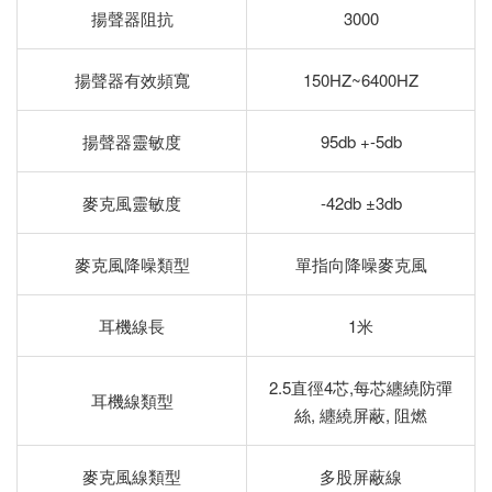
揚聲器阻抗
3000
揚聲器有效頻寬
150HZ~6400HZ
揚聲器靈敏度
95db +-5db
麥克風靈敏度
-42db ±3db
麥克風降噪類型
單指向降噪麥克風
耳機線長
1米
2.5直徑4芯,每芯纏繞防彈
耳機線類型
絲, 纏繞屏蔽, 阻燃
麥克風線類型
多股屏蔽線