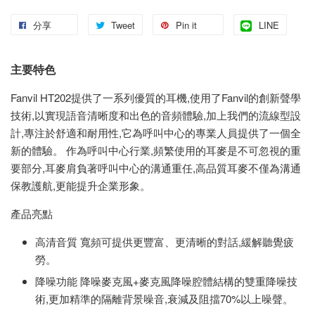
分享
Tweet
Pin it
LINE
主要特色
Fanvil HT202提供了一系列優質的耳機,使用了Fanvil的創新聲學
技術,以實現語音清晰度和出色的音頻體驗,加上我們的流線型設
計,專注於舒適和耐用性,它為呼叫中心的專業人員提供了一個全
新的體驗。 作為呼叫中心行業,頻繁使用的耳麥是不可忽視的重
要部分,耳麥肩負著呼叫中心的溝通重任,高品質耳麥不僅為溝通
保教護航,更能提升企業形象。
產品亮點
高清音質 寬頻可提供更豐富、更清晰的對話,緩解聽覺疲
勞。
降噪功能 降噪麥克風+麥克風降噪腔體結構的雙重降噪技
術,更加精準的隔離背景噪音,衰減及阻擋70%以上噪聲。